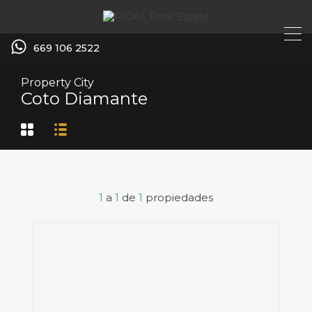
669 106 2522
Property City
Coto Diamante
1
a
1
de
1
propiedades