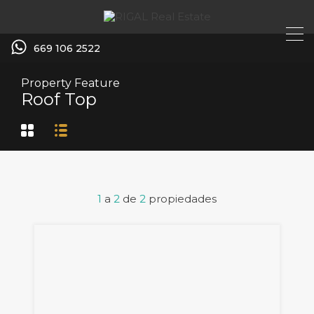
669 106 2522
Property Feature
Roof Top
1
a
2
de
2
propiedades