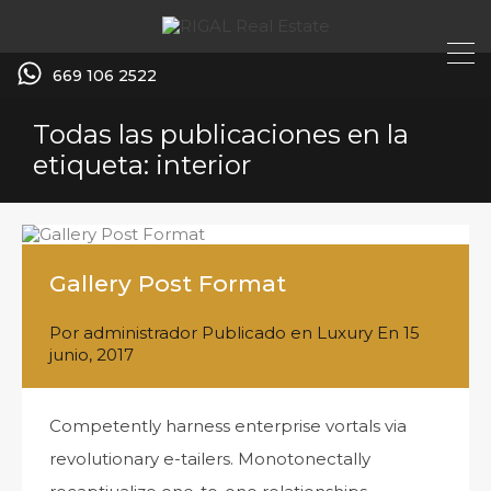
669 106 2522
Todas las publicaciones en la
etiqueta: interior
Gallery Post Format
Por
administrador
Publicado en
Luxury
En
15
junio, 2017
Competently harness enterprise vortals via
revolutionary e-tailers. Monotonectally